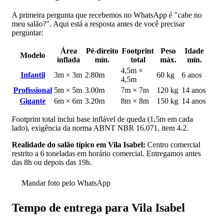
A primeira pergunta que recebemos no WhatsApp é "cabe no
meu salão?". Aqui está a resposta antes de você precisar
perguntar:
Área
Pé-direito
Footprint
Peso
Idade
Modelo
inflada
mín.
total
máx.
mín.
4,5m ×
Infantil
3m × 3m
2.80m
60 kg
6 anos
4,5m
Profissional
5m × 5m
3.00m
7m × 7m
120 kg
14 anos
Gigante
6m × 6m
3.20m
8m × 8m
150 kg
14 anos
Footprint total inclui base inflável de queda (1,5m em cada
lado), exigência da norma ABNT NBR 16.071, item 4.2.
Realidade do salão típico em Vila Isabel:
Centro comercial
restrito a 6 toneladas em horário comercial. Entregamos antes
das 8h ou depois das 19h.
Mandar foto pelo WhatsApp
Tempo de entrega para Vila Isabel