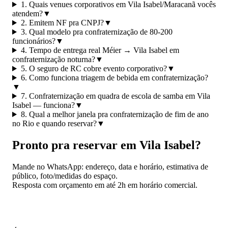
1. Quais venues corporativos em Vila Isabel/Maracanã vocês
atendem?
▼
2. Emitem NF pra CNPJ?
▼
3. Qual modelo pra confraternização de 80-200
funcionários?
▼
4. Tempo de entrega real Méier → Vila Isabel em
confraternização noturna?
▼
5. O seguro de RC cobre evento corporativo?
▼
6. Como funciona triagem de bebida em confraternização?
▼
7. Confraternização em quadra de escola de samba em Vila
Isabel — funciona?
▼
8. Qual a melhor janela pra confraternização de fim de ano
no Rio e quando reservar?
▼
Pronto pra reservar em Vila Isabel?
Mande no WhatsApp: endereço, data e horário, estimativa de
público, foto/medidas do espaço.
Resposta com orçamento em até 2h em horário comercial.
📱 Pedir orçamento no WhatsApp