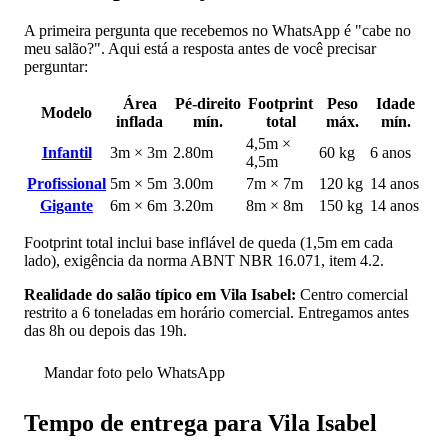
A primeira pergunta que recebemos no WhatsApp é "cabe no
meu salão?". Aqui está a resposta antes de você precisar
perguntar:
Área
Pé-direito
Footprint
Peso
Idade
Modelo
inflada
mín.
total
máx.
mín.
4,5m ×
Infantil
3m × 3m
2.80m
60 kg
6 anos
4,5m
Profissional
5m × 5m
3.00m
7m × 7m
120 kg
14 anos
Gigante
6m × 6m
3.20m
8m × 8m
150 kg
14 anos
Footprint total inclui base inflável de queda (1,5m em cada
lado), exigência da norma ABNT NBR 16.071, item 4.2.
Realidade do salão típico em Vila Isabel:
Centro comercial
restrito a 6 toneladas em horário comercial. Entregamos antes
das 8h ou depois das 19h.
Mandar foto pelo WhatsApp
Tempo de entrega para Vila Isabel