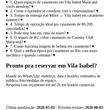
1. Quais espaços de casamento em Vila Isabel/Maracanã
vocês atendem?
▼
2. Como o operador se coordena com o cerimonialista?
▼
3. Tempo de entrega real Méier → Vila Isabel em casamento
noturno?
▼
4. Tempo de operação ideal pra casamento de 80-200
convidados?
▼
5. Pode tirar foto em cima do touro?
▼
6. O seguro de RC cobre casamento no Country Club
Maracanã?
▼
7. Como funciona triagem de bebida em casamento?
▼
8. Qual a melhor época pra casamento no Rio com touro
mecânico e quando contratar?
▼
Pronto pra reservar em Vila Isabel?
Mande no WhatsApp: endereço, data e horário, estimativa de
público, foto/medidas do espaço.
Resposta com orçamento em até 2h em horário comercial.
📱 Pedir orçamento no WhatsApp
Última atualização:
2026-05-03
· Próxima revisão:
2026-08-03