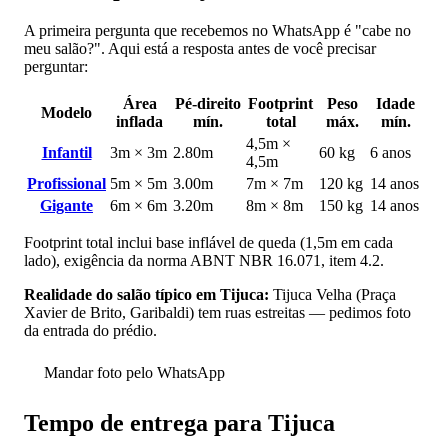
A primeira pergunta que recebemos no WhatsApp é "cabe no
meu salão?". Aqui está a resposta antes de você precisar
perguntar:
Área
Pé-direito
Footprint
Peso
Idade
Modelo
inflada
mín.
total
máx.
mín.
4,5m ×
Infantil
3m × 3m
2.80m
60 kg
6 anos
4,5m
Profissional
5m × 5m
3.00m
7m × 7m
120 kg
14 anos
Gigante
6m × 6m
3.20m
8m × 8m
150 kg
14 anos
Footprint total inclui base inflável de queda (1,5m em cada
lado), exigência da norma ABNT NBR 16.071, item 4.2.
Realidade do salão típico em Tijuca:
Tijuca Velha (Praça
Xavier de Brito, Garibaldi) tem ruas estreitas — pedimos foto
da entrada do prédio.
Mandar foto pelo WhatsApp
Tempo de entrega para Tijuca