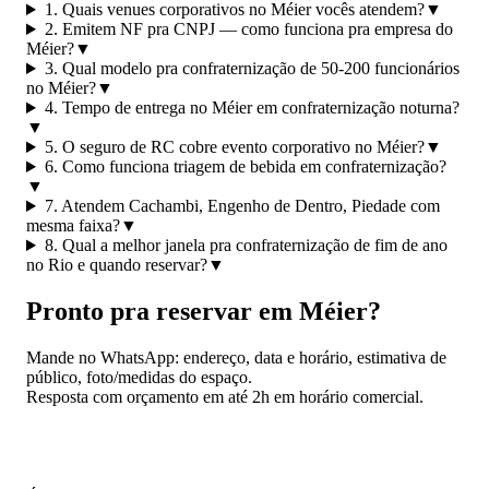
1. Quais venues corporativos no Méier vocês atendem?
▼
2. Emitem NF pra CNPJ — como funciona pra empresa do
Méier?
▼
3. Qual modelo pra confraternização de 50-200 funcionários
no Méier?
▼
4. Tempo de entrega no Méier em confraternização noturna?
▼
5. O seguro de RC cobre evento corporativo no Méier?
▼
6. Como funciona triagem de bebida em confraternização?
▼
7. Atendem Cachambi, Engenho de Dentro, Piedade com
mesma faixa?
▼
8. Qual a melhor janela pra confraternização de fim de ano
no Rio e quando reservar?
▼
Pronto pra reservar em Méier?
Mande no WhatsApp: endereço, data e horário, estimativa de
público, foto/medidas do espaço.
Resposta com orçamento em até 2h em horário comercial.
📱 Pedir orçamento no WhatsApp