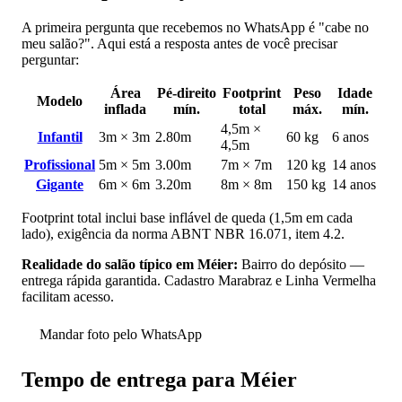
A primeira pergunta que recebemos no WhatsApp é "cabe no
meu salão?". Aqui está a resposta antes de você precisar
perguntar:
Área
Pé-direito
Footprint
Peso
Idade
Modelo
inflada
mín.
total
máx.
mín.
4,5m ×
Infantil
3m × 3m
2.80m
60 kg
6 anos
4,5m
Profissional
5m × 5m
3.00m
7m × 7m
120 kg
14 anos
Gigante
6m × 6m
3.20m
8m × 8m
150 kg
14 anos
Footprint total inclui base inflável de queda (1,5m em cada
lado), exigência da norma ABNT NBR 16.071, item 4.2.
Realidade do salão típico em Méier:
Bairro do depósito —
entrega rápida garantida. Cadastro Marabraz e Linha Vermelha
facilitam acesso.
Mandar foto pelo WhatsApp
Tempo de entrega para Méier