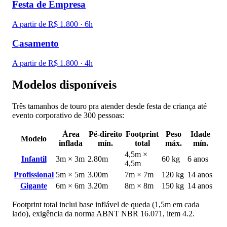
Festa de Empresa
A partir de R$ 1.800 · 6h
Casamento
A partir de R$ 1.800 · 4h
Modelos disponíveis
Três tamanhos de touro pra atender desde festa de criança até
evento corporativo de 300 pessoas:
Área
Pé-direito
Footprint
Peso
Idade
Modelo
inflada
mín.
total
máx.
mín.
4,5m ×
Infantil
3m × 3m
2.80m
60 kg
6 anos
4,5m
Profissional
5m × 5m
3.00m
7m × 7m
120 kg
14 anos
Gigante
6m × 6m
3.20m
8m × 8m
150 kg
14 anos
Footprint total inclui base inflável de queda (1,5m em cada
lado), exigência da norma ABNT NBR 16.071, item 4.2.