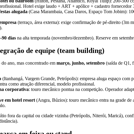
otel ou ballroom
(Hilton, Pestana, Atlântico, Royal Tulip): 200-500 c
rofissional. Hotel exige laudo + ART + apólice + cadastro fornecedor 3
festas alugada
(Casa Marambaia, Casa Daros, Espaço Tom Jobim): 100
 empresa
(terraço, área externa): exige confirmação de pé-direito (3m m
).
-90 dias
na alta temporada (novembro/dezembro). Reserve em setembr
tegração de equipe (team building)
go do ano, mas concentrado em
março, junho, setembro
(saída de Q1, 
o
(Itanhangá, Vargem Grande, Petrópolis): empresa aluga espaço com pi
ntra como atração diferencial, modelo profissional.
na corporativa
: touro mecânico pontua na competição. Operador adapta
ve em hotel resort
(Angra, Búzios): touro mecânico entra na grade de 
ulo.
ítio fora da capital ou cidade vizinha (Petrópolis, Niterói, Maricá), con
istância).
marca em feira ou stand