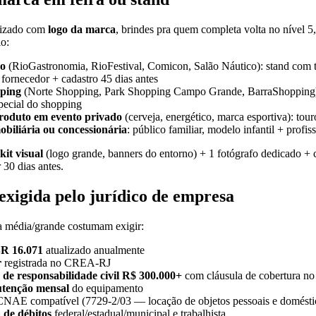
lizado com
logo da marca
, brindes pra quem completa volta no nível 5,
io:
ro
(RioGastronomia, RioFestival, Comicon, Salão Náutico): stand com t
fornecedor + cadastro 45 dias antes
ping
(Norte Shopping, Park Shopping Campo Grande, BarraShopping)
special do shopping
roduto em evento privado
(cerveja, energético, marca esportiva): tour
biliária ou concessionária
: público familiar, modelo infantil + profis
kit visual
(logo grande, banners do entorno) + 1 fotógrafo dedicado + c
30 dias antes.
xigida pelo jurídico de empresa
a média/grande costumam exigir:
R 16.071
atualizado anualmente
r
registrada no CREA-RJ
 de responsabilidade civil R$ 300.000+
com cláusula de cobertura no
utenção mensal
do equipamento
NAE compatível (7729-2/03 — locação de objetos pessoais e domésti
 de débitos
federal/estadual/municipal e trabalhista