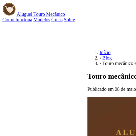
Aluguel Touro Mecânico
Como funciona
Modelos
Guias
Sobre
📱 WhatsApp
Início
›
Blog
›
Touro mecânico e
Touro mecânico
Publicado em 08 de maio