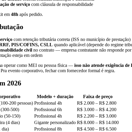
ação de serviço
com cláusula de responsabilidade
kit em
48h
após pedido.
ibutação
serviço
com retenção tributária correta (ISS no município de prestação)
 IRRF, PIS/COFINS, CSLL
quando aplicável (depende do regime trib
nsabilidade civil
no contrato — empresa contratante não responde por
tação esteja em ordem
a operar como MEI ou pessoa física —
isso não atende exigência de
. Pra evento corporativo, fechar com fornecedor formal é regra.
em 2026
orporativo
Modelo + duração
Faixa de preço
(100-200 pessoas)
Profissional 4h
R$ 2.000 – R$ 2.800
 (300-500)
Profissional 6h
R$ 3.000 – R$ 4.200
io (50-150)
Profissional 4h
R$ 2.200 – R$ 3.000
ra (4 dias)
Gigante personalizado
R$ 8.000 – R$ 14.000
 dia)
Profissional 8h
R$ 4.500 – R$ 6.500