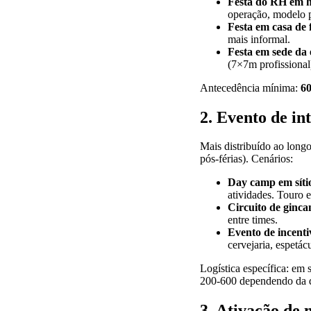
Festa do RH em h
operação, modelo p
Festa em casa de 
mais informal.
Festa em sede da
(7×7m profissional
Antecedência mínima:
60
2. Evento de in
Mais distribuído ao lon
pós-férias). Cenários:
Day camp em síti
atividades. Touro e
Circuito de ginca
entre times.
Evento de incenti
cervejaria, espetác
Logística específica: em s
200-600 dependendo da d
3. Ativação de 