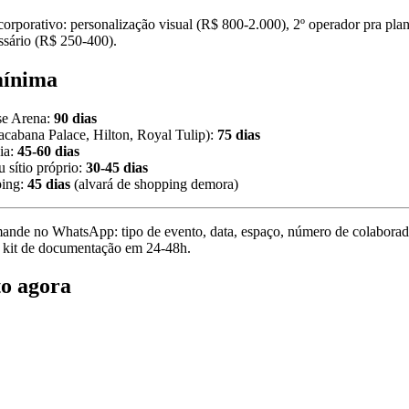
corporativo: personalização visual (R$ 800-2.000), 2º operador pra pl
ssário (R$ 250-400).
mínima
se Arena:
90 dias
cabana Palace, Hilton, Royal Tulip):
75 dias
ia:
45-60 dias
 sítio próprio:
30-45 dias
ping:
45 dias
(alvará de shopping demora)
mande no WhatsApp: tipo de evento, data, espaço, número de colaborado
 kit de documentação em 24-48h.
o agora
 no WhatsApp