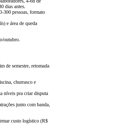
olaboradores, 4-6h de
0 dias antes.
-300 pessoas, formato
ín) e área de queda
o/outubro.
fim de semestre, retomada
scina, churrasco e
 níveis pra criar disputa
atrações junto com banda,
firmar custo logístico (R$