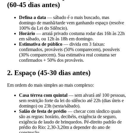
(60-45 dias antes)
Defina a data
— sábado é o mais buscado, mas
domingo de manhã/tarde vem ganhando espaço (resolve
100% da Lei do Silêncio).
Horário
— arraiá privado costuma rodar das 16h às 22h
em sábado, ou 12h às 18h em domingo.
Estimativa de público
— divida em 3 faixas:
confirmados, prováveis (50% comparecem), possíveis
(30% comparecem). Sua estimativa real costuma ser
confirmados + 50% dos prováveis.
2. Espaço (45-30 dias antes)
Em ordem do mais simples ao mais complexo:
Casa térrea com quintal
— sem alvará até 100 pessoas,
sem restrição forte da lei do silêncio até 22h (dias úteis e
domingo) ou 23h (sexta/sábado).
Salão de festa de prédio
— checar com síndico quais
são as regras: horário, decibéis, exigência de seguro,
exigência de laudo de brinquedos. Pé-direito padrão de
prédio do Rio: 2,30-3,20m a depender do ano de
construção.