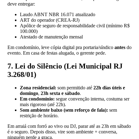
deve entregar:
Laudo ABNT NBR 16.071 atualizado
ART do operador (CREA-RJ)
Apólice de seguro de responsabilidade civil (mínimo R$
100.000)
Atestado de manutenção mensal
Em condomínio, leve cópia digital pra portaria/síndico
antes
do
evento. Em casa de festas alugada, o gerente pede.
7. Lei do Silêncio (Lei Municipal RJ
3.268/01)
Zona residencial:
som permitido até
22h dias úteis e
domingo
,
23h sexta e sábado
.
Em condomínio:
segue convenção interna, costuma ser
mais rigoroso (até 22h).
Som ambiente baixo (sem reforço de fala):
sem
restrição de horário.
Em arraiá com forró ao vivo ou DJ, parar até as 23h em sábado
é o seguro. Depois disso, vire som ambiente + conversa,
ninguém perde a graça.