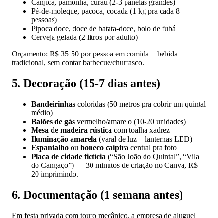
Canjica, pamonha, curau (2-3 panelas grandes)
Pé-de-moleque, paçoca, cocada (1 kg pra cada 8
pessoas)
Pipoca doce, doce de batata-doce, bolo de fubá
Cerveja gelada (2 litros por adulto)
Orçamento: R$ 35-50 por pessoa em comida + bebida
tradicional, sem contar barbecue/churrasco.
5. Decoração (15-7 dias antes)
Bandeirinhas
coloridas (50 metros pra cobrir um quintal
médio)
Balões de gás
vermelho/amarelo (10-20 unidades)
Mesa de madeira rústica
com toalha xadrez
Iluminação amarela
(varal de luz + lanternas LED)
Espantalho
ou
boneco caipira
central pra foto
Placa de cidade fictícia
(“São João do Quintal”, “Vila
do Cangaço”) — 30 minutos de criação no Canva, R$
20 imprimindo.
6. Documentação (1 semana antes)
Em festa privada com touro mecânico, a empresa de aluguel